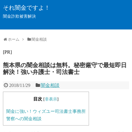
それ闇金ですよ！
闇金詐欺被害解決
ホーム
闇金相談
[PR]
熊本県の闇金相談は無料。秘密厳守で最短即日
解決！強い弁護士・司法書士
2018/11/29
闇金相談
目次
[
非表示
]
闇金に強い！ウィズユー司法書士事務所
警察への闇金相談