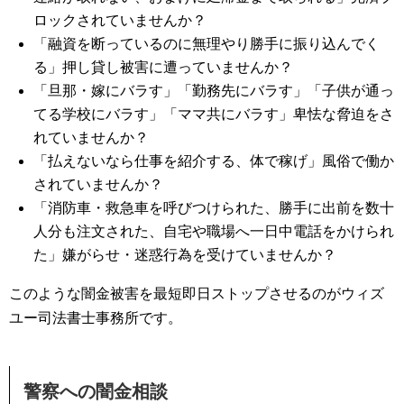
ロックされていませんか？
「融資を断っているのに無理やり勝手に振り込んでく
る」押し貸し被害に遭っていませんか？
「旦那・嫁にバラす」「勤務先にバラす」「子供が通っ
てる学校にバラす」「ママ共にバラす」卑怯な脅迫をさ
れていませんか？
「払えないなら仕事を紹介する、体で稼げ」風俗で働か
されていませんか？
「消防車・救急車を呼びつけられた、勝手に出前を数十
人分も注文された、自宅や職場へ一日中電話をかけられ
た」嫌がらせ・迷惑行為を受けていませんか？
このような闇金被害を最短即日ストップさせるのがウィズ
ユー司法書士事務所です。
警察への闇金相談