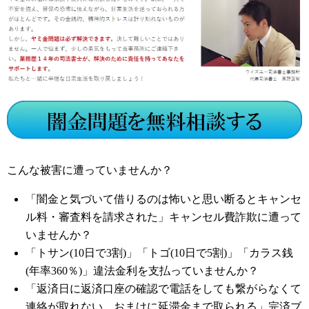
こんな被害に遭っていませんか？
「闇金と気づいて借りるのは怖いと思い断るとキャンセ
ル料・審査料を請求された」キャンセル費詐欺に遭って
いませんか？
「トサン(10日で3割)」「トゴ(10日で5割)」「カラス銭
(年率360％)」違法金利を支払っていませんか？
「返済日に返済口座の確認で電話をしても繋がらなくて
連絡が取れない、おまけに延滞金まで取られる」完済ブ