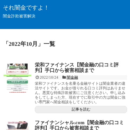
それ闇金ですよ！
闇金詐欺被害解決
「
2022年10月
」
一覧
栄和ファイナンス【闇金融の口コミ評
判】手口から被害相談まで
2022/10/24
闇金融
栄和ファイナンスを名乗る金融サイトは闇金業者の違
法サイトです。お金が借りれる口コミ評判はありませ
ん。悪質な特殊詐欺被害にご注意ください。申し込み
をしてしまった方、現在すでに取引中の方は闇金に強
い専門家へ闇金相談をしてください。
記事を読む
ファイナンシャル.com【闇金融の口コミ
評判】手口から被害相談まで