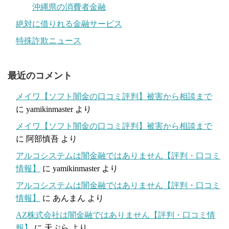
沖縄県の消費者金融
絶対に借りれる金融サービス
特殊詐欺ニュース
最近のコメント
メイワ【ソフト闇金の口コミ評判】被害から相談まで
に
yamikinmaster
より
メイワ【ソフト闇金の口コミ評判】被害から相談まで
に
阿部慎吾
より
アルコシステムは闇金融ではありません【評判・口コミ
情報】
に
yamikinmaster
より
アルコシステムは闇金融ではありません【評判・口コミ
情報】
に
あんまん
より
AZ株式会社は闇金融ではありません【評判・口コミ情
報】
に
天ぷら
より