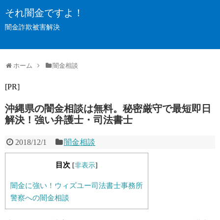
それ闇金ですよ！
闇金詐欺被害解決
ホーム
闇金相談
[PR]
沖縄県の闇金相談は無料。秘密厳守で最短即日
解決！強い弁護士・司法書士
2018/12/1
闇金相談
目次
[
非表示
]
闇金に強い！ウィズユー司法書士事務所
警察への闇金相談