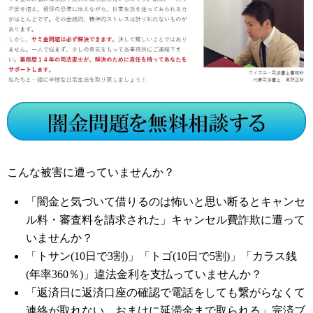
こんな被害に遭っていませんか？
「闇金と気づいて借りるのは怖いと思い断るとキャンセ
ル料・審査料を請求された」キャンセル費詐欺に遭って
いませんか？
「トサン(10日で3割)」「トゴ(10日で5割)」「カラス銭
(年率360％)」違法金利を支払っていませんか？
「返済日に返済口座の確認で電話をしても繋がらなくて
連絡が取れない、おまけに延滞金まで取られる」完済ブ