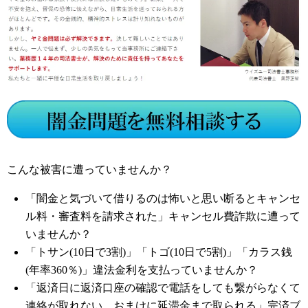
こんな被害に遭っていませんか？
「闇金と気づいて借りるのは怖いと思い断るとキャンセ
ル料・審査料を請求された」キャンセル費詐欺に遭って
いませんか？
「トサン(10日で3割)」「トゴ(10日で5割)」「カラス銭
(年率360％)」違法金利を支払っていませんか？
「返済日に返済口座の確認で電話をしても繋がらなくて
連絡が取れない、おまけに延滞金まで取られる」完済ブ