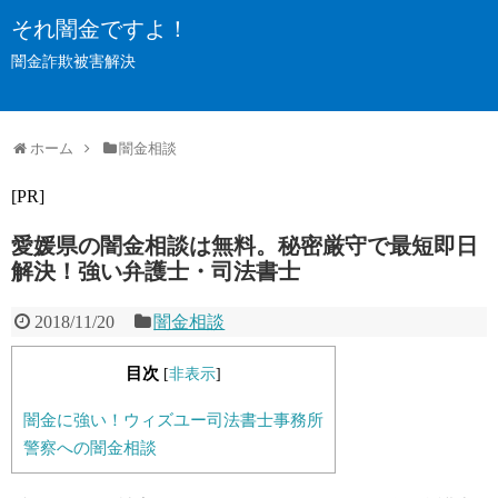
それ闇金ですよ！
闇金詐欺被害解決
ホーム
闇金相談
[PR]
愛媛県の闇金相談は無料。秘密厳守で最短即日
解決！強い弁護士・司法書士
2018/11/20
闇金相談
目次
[
非表示
]
闇金に強い！ウィズユー司法書士事務所
警察への闇金相談