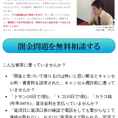
こんな被害に遭っていませんか？
「闇金と気づいて借りるのは怖いと思い断るとキャンセ
ル料・審査料を請求された」キャンセル費詐欺に遭って
いませんか？
「トサン(10日で3割)」「トゴ(10日で5割)」「カラス銭
(年率360％)」違法金利を支払っていませんか？
「返済日に返済口座の確認で電話をしても繋がらなくて
連絡が取れない、おまけに延滞金まで取られる」完済ブ