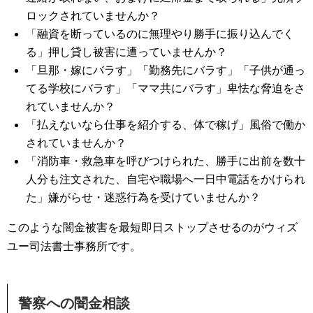
ロックされていませんか？
「融資を断っているのに無理やり勝手に振り込んでく
る」押し貸し被害に遭っていませんか？
「旦那・嫁にバラす」「勤務先にバラす」「子供が通っ
てる学校にバラす」「ママ共にバラす」卑怯な脅迫をさ
れていませんか？
「払えないなら仕事を紹介する、体で稼げ」風俗で働か
されていませんか？
「消防車・救急車を呼びつけられた、勝手に出前を数十
人分も注文された、自宅や職場へ一日中電話をかけられ
た」嫌がらせ・迷惑行為を受けていませんか？
このような闇金被害を最短即日ストップさせるのがウィズ
ユー司法書士事務所です。
警察への闇金相談