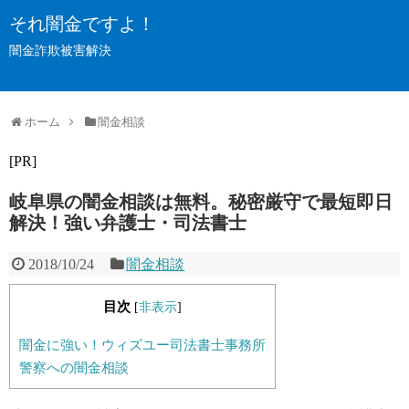
それ闇金ですよ！
闇金詐欺被害解決
ホーム
闇金相談
[PR]
岐阜県の闇金相談は無料。秘密厳守で最短即日
解決！強い弁護士・司法書士
2018/10/24
闇金相談
目次
[
非表示
]
闇金に強い！ウィズユー司法書士事務所
警察への闇金相談