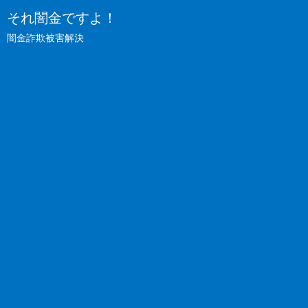
それ闇金ですよ！
闇金詐欺被害解決