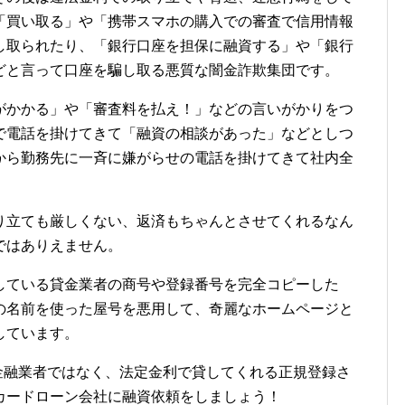
「買い取る」や「携帯スマホの購入での審査で信用情報
し取られたり、「銀行口座を担保に融資する」や「銀行
どと言って口座を騙し取る悪質な闇金詐欺集団です。
がかかる」や「審査料を払え！」などの言いがかりをつ
で電話を掛けてきて「融資の相談があった」などとしつ
から勤務先に一斉に嫌がらせの電話を掛けてきて社内全
り立ても厳しくない、返済もちゃんとさせてくれるなん
ではありえません。
している貸金業者の商号や登録番号を完全コピーした
の名前を使った屋号を悪用して、奇麗なホームページと
しています。
違法金融業者ではなく、法定金利で貸してくれる正規登録さ
カードローン会社に融資依頼をしましょう！