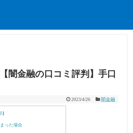
【闇金融の口コミ評判】手口
2023/4/26
闇金融
示
]
まった場合