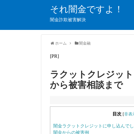
それ闇金ですよ！
闇金詐欺被害解決
ホーム
闇金融
[PR]
ラクットクレジット
から被害相談まで
目次
[
非表
闇金ラクットクレジットに申し込んでし
闇金からの被害例