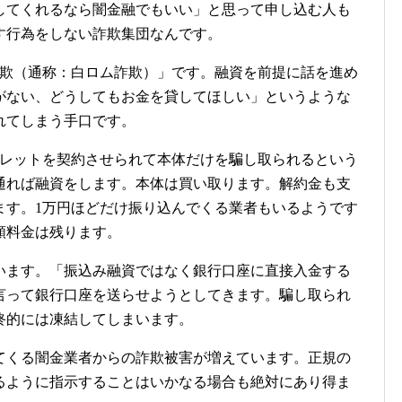
してくれるなら闇金融でもいい」と思って申し込む人も
す行為をしない詐欺集団なんです。
詐欺（通称：白ロム詐欺）」です。融資を前提に話を進め
がない、どうしてもお金を貸してほしい」というような
れてしまう手口です。
ホ、タブレットを契約させられて本体だけを騙し取られるという
通れば融資をします。本体は買い取ります。解約金も支
ます。1万円ほどだけ振り込んでくる業者もいるようです
額料金は残ります。
います。「振込み融資ではなく銀行口座に直接入金する
言って銀行口座を送らせようとしてきます。騙し取られ
終的には凍結してしまいます。
てくる闇金業者からの詐欺被害が増えています。正規の
るように指示することはいかなる場合も絶対にあり得ま