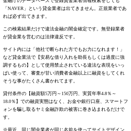
金融庁のデータベースで登録貸金業者情報検索をしても
「NAVER」という貸金業者は出てきません。正規業者であ
れば必ず出てきます。
この検索結果だけで違法金融の闇金確定です。無登録業者
が貸金業を営むのは法律違反です。
サイト内には「他社で断られた方でもお力になれます！」
など貸金業法で【安易な借り入れを助長もしくは過度に強
調するもの】として使用禁止されている違法な表現をいっ
ぱい使って、審査が甘い消費者金融以上に融資をしてくれ
そうな事がたくさん書かれてます。
貸付条件の【融資額5万円～150万円、実質年率4.8％～
18.0％】での融資実態はなく、お金や銀行口座、スマートフ
ォンを騙し取るヤミ金融詐欺の被害に巻き込まれるだけで
す。
※最近、同じ闇金業者が同じ名前を使ってサイトデザイン