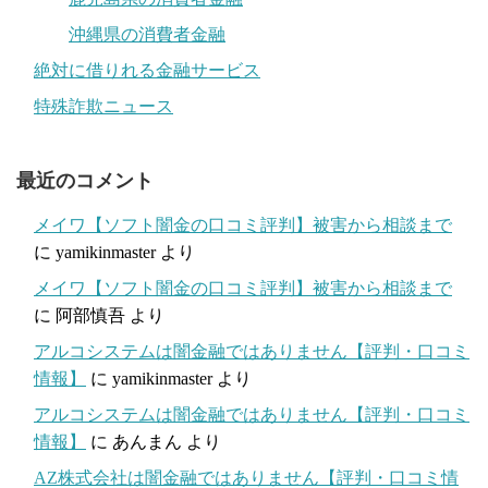
沖縄県の消費者金融
絶対に借りれる金融サービス
特殊詐欺ニュース
最近のコメント
メイワ【ソフト闇金の口コミ評判】被害から相談まで
に
yamikinmaster
より
メイワ【ソフト闇金の口コミ評判】被害から相談まで
に
阿部慎吾
より
アルコシステムは闇金融ではありません【評判・口コミ
情報】
に
yamikinmaster
より
アルコシステムは闇金融ではありません【評判・口コミ
情報】
に
あんまん
より
AZ株式会社は闇金融ではありません【評判・口コミ情