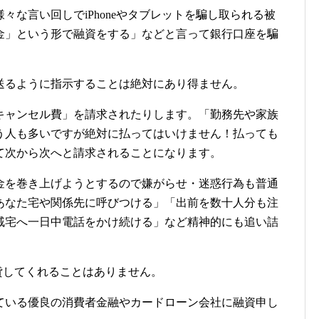
々な言い回しでiPhoneやタブレットを騙し取られる被
金」という形で融資をする」などと言って銀行口座を騙
送るように指示することは絶対にあり得ません。
キャンセル費」を請求されたりします。「勤務先や家族
う人も多いですが絶対に払ってはいけません！払っても
て次から次へと請求されることになります。
金を巻き上げようとするので嫌がらせ・迷惑行為も普通
あなた宅や関係先に呼びつける」「出前を数十人分も注
戚宅へ一日中電話をかけ続ける」など精神的にも追い詰
金を貸してくれることはありません。
ている優良の消費者金融やカードローン会社に融資申し