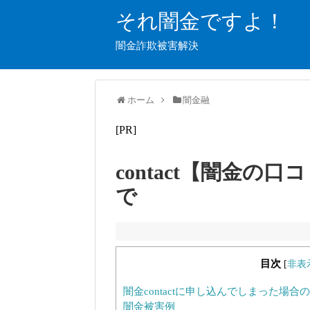
それ闇金ですよ！
闇金詐欺被害解決
ホーム
闇金融
[PR]
contact【闇金
で
目次
[
非表
闇金contactに申し込んでしまった場合
闇金被害例