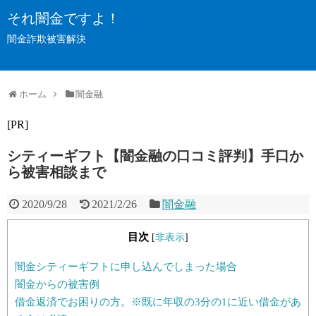
それ闇金ですよ！
闇金詐欺被害解決
ホーム
闇金融
[PR]
シティーギフト【闇金融の口コミ評判】手口か
ら被害相談まで
2020/9/28
2021/2/26
闇金融
目次
[
非表示
]
闇金シティーギフトに申し込んでしまった場合
闇金からの被害例
借金返済でお困りの方。※既に年収の3分の1に近い借金があ