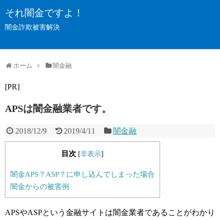
それ闇金ですよ！
闇金詐欺被害解決
ホーム
闇金融
[PR]
APSは闇金融業者です。
2018/12/9
2019/4/11
闇金融
目次
[
非表示
]
闇金APS？ASP？に申し込んでしまった場合
闇金からの被害例
APSやASPという金融サイトは闇金業者であることがわかり