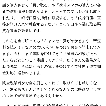
話を購入させて「買い取る」や「携帯スマホの購入での審
査で信用情報を書きかえる」と言ってスマホをだまし取ら
れたり、「銀行口座を担保に融資する」や「銀行口座に直
接お預け入れで融資する」などと言って口座を騙し取る悪
質な闇金詐欺集団です。
これらを全て断っても「キャンセル費がかかる」や「審査
料を払え！」などの言いがかりをつけてお金を請求してき
ます。会社にまで電話を掛けてきて「融資の相談があっ
た」などとしつこく電話してきます。たくさんの番号から
勤務先に一斉に嫌がらせの電話を掛けてきて社内全体で闇
金対応に追われますよ。
闇金融業者がお金を貸してくれて、取り立ても厳しくな
い、返済もちゃんとさせてくれるなんてのは映画やドラマ
の世界で現実世界ではありえません。
こうした闇金は、正規の貸金業登録をしている貸金業者の