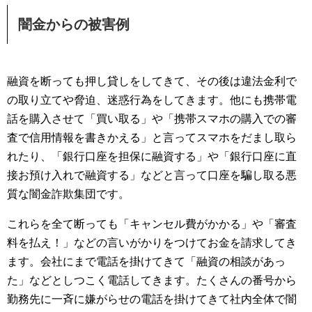
闇金からの被害例
融資を断っても押し貸しをしてきて、その後は違法金利で
の取り立てや脅迫、迷惑行為をしてきます。他にも携帯電
話を購入させて「買い取る」や「携帯スマホの購入での審
査で信用情報を書きかえる」と言ってスマホをだまし取ら
れたり、「銀行口座を担保に融資する」や「銀行口座に直
接お預け入れで融資する」などと言って口座を騙し取る悪
質な闇金詐欺集団です。
これらを全て断っても「キャンセル費がかかる」や「審査
料を払え！」などの言いがかりをつけてお金を請求してき
ます。会社にまで電話を掛けてきて「融資の相談があっ
た」などとしつこく電話してきます。たくさんの番号から
勤務先に一斉に嫌がらせの電話を掛けてきて社内全体で闇