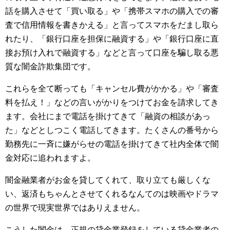
話を購入させて「買い取る」や「携帯スマホの購入での審
査で信用情報を書きかえる」と言ってスマホをだまし取ら
れたり、「銀行口座を担保に融資する」や「銀行口座に直
接お預け入れで融資する」などと言って口座を騙し取る悪
質な闇金詐欺集団です。
これらを全て断っても「キャンセル費がかかる」や「審査
料を払え！」などの言いがかりをつけてお金を請求してき
ます。会社にまで電話を掛けてきて「融資の相談があっ
た」などとしつこく電話してきます。たくさんの番号から
勤務先に一斉に嫌がらせの電話を掛けてきて社内全体で闇
金対応に追われますよ。
闇金融業者がお金を貸してくれて、取り立ても厳しくな
い、返済もちゃんとさせてくれるなんてのは映画やドラマ
の世界で現実世界ではありえません。
こうした闇金は、正規の貸金業登録をしている貸金業者の