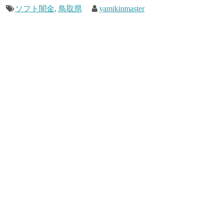
ソフト闇金
,
鳥取県
yamikinmaster