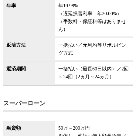
年率
年19.98%
（遅延損害利率 年20.00%）
（手数料・保証料等はありませ
ん）
返済方法
一括払い／元利均等リボルビン
グ方式
返済期間
一括払い（最長60日以内）／2回
～24回（2ヵ月～24ヵ月）
スーパーローン
融資額
50万～200万円
※但し、他社お借入額含め年収