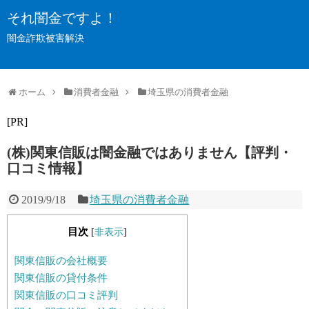
それ闇金ですよ！
闇金詐欺被害解決
ホーム
消費者金融
埼玉県の消費者金融
[PR]
(株)関東信販は闇金融ではありません【評判・
口コミ情報】
2019/9/18
埼玉県の消費者金融
目次
[
非表示
]
関東信販の会社概要
関東信販の貸付条件
関東信販の口コミ評判