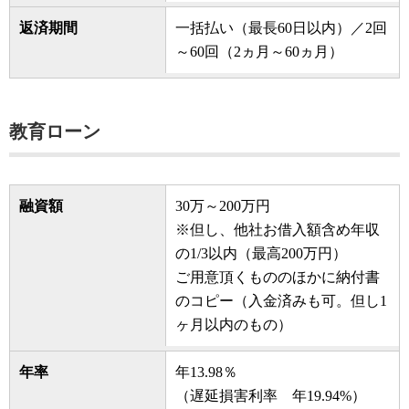
返済期間
一括払い（最長60日以内）／2回
～60回（2ヵ月～60ヵ月）
教育ローン
融資額
30万～200万円
※但し、他社お借入額含め年収
の1/3以内（最高200万円）
ご用意頂くもののほかに納付書
のコピー（入金済みも可。但し1
ヶ月以内のもの）
年率
年13.98％
（遅延損害利率 年19.94%）