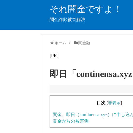
それ闇金ですよ！
闇金詐欺被害解決
ホーム
闇金融
[PR]
即日「continensa
目次
[
非表示
]
闇金、即日（continensa.xyz）に申
闇金からの被害例