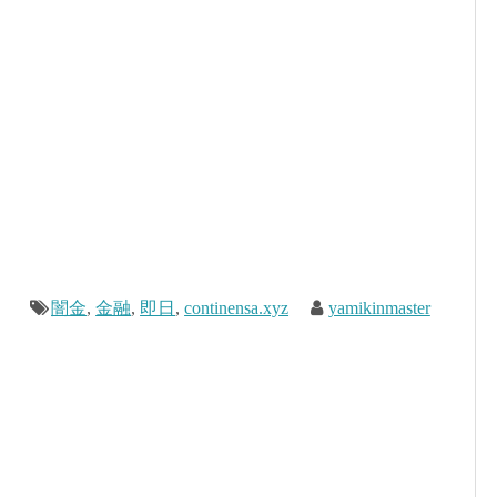
闇金
,
金融
,
即日
,
continensa.xyz
yamikinmaster