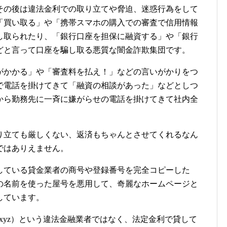
その後は違法金利での取り立てや脅迫、迷惑行為をして
「買い取る」や「携帯スマホの購入での審査で信用情報
し取られたり、「銀行口座を担保に融資する」や「銀行
どと言って口座を騙し取る悪質な闇金詐欺集団です。
がかかる」や「審査料を払え！」などの言いがかりをつ
で電話を掛けてきて「融資の相談があった」などとしつ
から勤務先に一斉に嫌がらせの電話を掛けてきて社内全
り立ても厳しくない、返済もちゃんとさせてくれるなん
ではありえません。
している貸金業者の商号や登録番号を完全コピーした
の名前を使った屋号を悪用して、奇麗なホームページと
しています。
nsa.xyz）という違法金融業者ではなく、法定金利で貸して