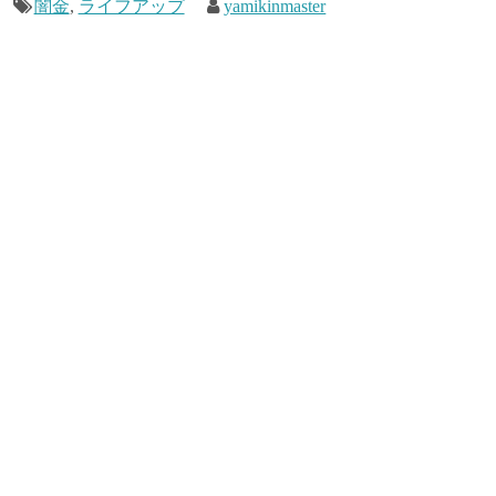
闇金
,
ライフアップ
yamikinmaster