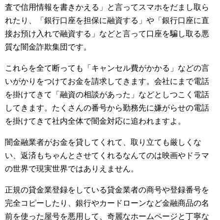
査で信用情報を書きかえる」と言ってスマホをだまし取ら
れたり、「銀行口座を担保に融資する」や「銀行口座に直
接お預け入れで融資する」などと言って口座を騙し取る悪
質な闇金詐欺集団です。
これらを全て断っても「キャンセル費がかかる」などの言
いがかりをつけてお金を請求してきます。会社にまで電話
を掛けてきて「融資の相談があった」などとしつこく電話
してきます。たくさんの番号から勤務先に嫌がらせの電話
を掛けてきて社内全体で闇金対応に追われますよ。
闇金融業者がお金を貸してくれて、取り立ても厳しくな
い、返済もちゃんとさせてくれるなんてのは映画やドラマ
の世界で現実世界ではありえません。
正規の貸金業登録をしている貸金業者の商号や登録番号を
完全コピーしたり、銀行やカードローンなど金融商品の名
前を使った屋号を悪用して、奇麗なホームページと丁寧な