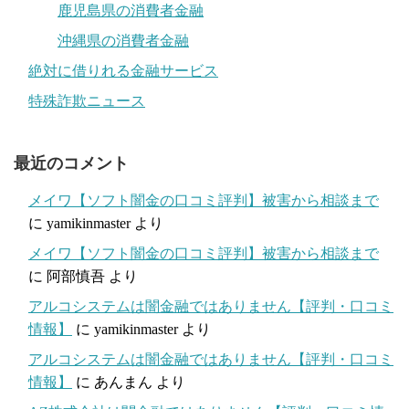
鹿児島県の消費者金融
沖縄県の消費者金融
絶対に借りれる金融サービス
特殊詐欺ニュース
最近のコメント
メイワ【ソフト闇金の口コミ評判】被害から相談まで
に
yamikinmaster
より
メイワ【ソフト闇金の口コミ評判】被害から相談まで
に
阿部慎吾
より
アルコシステムは闇金融ではありません【評判・口コミ
情報】
に
yamikinmaster
より
アルコシステムは闇金融ではありません【評判・口コミ
情報】
に
あんまん
より