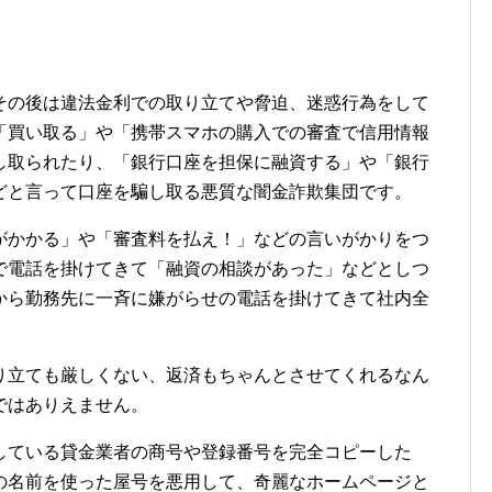
その後は違法金利での取り立てや脅迫、迷惑行為をして
「買い取る」や「携帯スマホの購入での審査で信用情報
し取られたり、「銀行口座を担保に融資する」や「銀行
どと言って口座を騙し取る悪質な闇金詐欺集団です。
がかかる」や「審査料を払え！」などの言いがかりをつ
で電話を掛けてきて「融資の相談があった」などとしつ
から勤務先に一斉に嫌がらせの電話を掛けてきて社内全
り立ても厳しくない、返済もちゃんとさせてくれるなん
ではありえません。
している貸金業者の商号や登録番号を完全コピーした
の名前を使った屋号を悪用して、奇麗なホームページと