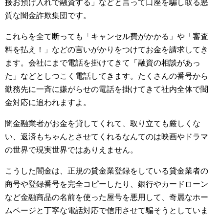
接お預け入れで融資する」などと言って口座を騙し取る悪
質な闇金詐欺集団です。
これらを全て断っても「キャンセル費がかかる」や「審査
料を払え！」などの言いがかりをつけてお金を請求してき
ます。会社にまで電話を掛けてきて「融資の相談があっ
た」などとしつこく電話してきます。たくさんの番号から
勤務先に一斉に嫌がらせの電話を掛けてきて社内全体で闇
金対応に追われますよ。
闇金融業者がお金を貸してくれて、取り立ても厳しくな
い、返済もちゃんとさせてくれるなんてのは映画やドラマ
の世界で現実世界ではありえません。
こうした闇金は、正規の貸金業登録をしている貸金業者の
商号や登録番号を完全コピーしたり、銀行やカードローン
など金融商品の名前を使った屋号を悪用して、奇麗なホー
ムページと丁寧な電話対応で信用させて騙そうとしていま