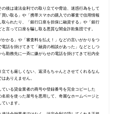
その後は違法金利での取り立てや脅迫、迷惑行為をして
「買い取る」や「携帯スマホの購入での審査で信用情報
し取られたり、「銀行口座を担保に融資する」や「銀行
どと言って口座を騙し取る悪質な闇金詐欺集団です。
がかかる」や「審査料を払え！」などの言いがかりをつ
で電話を掛けてきて「融資の相談があった」などとしつ
から勤務先に一斉に嫌がらせの電話を掛けてきて社内全
り立ても厳しくない、返済もちゃんとさせてくれるなん
ではありえません。
している貸金業者の商号や登録番号を完全コピーした
の名前を使った屋号を悪用して、奇麗なホームページと
しています。
う違法金融業者ではなく、法定金利で貸してくれる正規