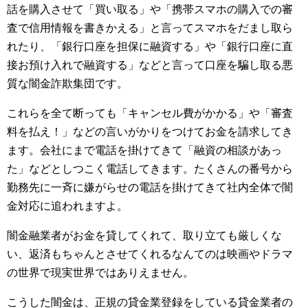
話を購入させて「買い取る」や「携帯スマホの購入での審
査で信用情報を書きかえる」と言ってスマホをだまし取ら
れたり、「銀行口座を担保に融資する」や「銀行口座に直
接お預け入れで融資する」などと言って口座を騙し取る悪
質な闇金詐欺集団です。
これらを全て断っても「キャンセル費がかかる」や「審査
料を払え！」などの言いがかりをつけてお金を請求してき
ます。会社にまで電話を掛けてきて「融資の相談があっ
た」などとしつこく電話してきます。たくさんの番号から
勤務先に一斉に嫌がらせの電話を掛けてきて社内全体で闇
金対応に追われますよ。
闇金融業者がお金を貸してくれて、取り立ても厳しくな
い、返済もちゃんとさせてくれるなんてのは映画やドラマ
の世界で現実世界ではありえません。
こうした闇金は、正規の貸金業登録をしている貸金業者の