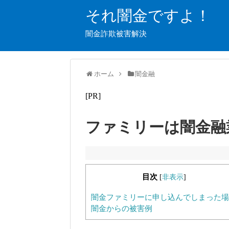
それ闇金ですよ！
闇金詐欺被害解決
ホーム
闇金融
[PR]
ファミリーは闇金融
目次
[
非表示
]
闇金ファミリーに申し込んでしまった場
闇金からの被害例