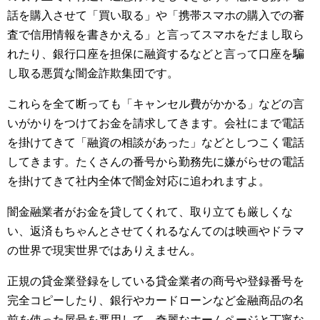
話を購入させて「買い取る」や「携帯スマホの購入での審
査で信用情報を書きかえる」と言ってスマホをだまし取ら
れたり、銀行口座を担保に融資するなどと言って口座を騙
し取る悪質な闇金詐欺集団です。
これらを全て断っても「キャンセル費がかかる」などの言
いがかりをつけてお金を請求してきます。会社にまで電話
を掛けてきて「融資の相談があった」などとしつこく電話
してきます。たくさんの番号から勤務先に嫌がらせの電話
を掛けてきて社内全体で闇金対応に追われますよ。
闇金融業者がお金を貸してくれて、取り立ても厳しくな
い、返済もちゃんとさせてくれるなんてのは映画やドラマ
の世界で現実世界ではありえません。
正規の貸金業登録をしている貸金業者の商号や登録番号を
完全コピーしたり、銀行やカードローンなど金融商品の名
前を使った屋号を悪用して、奇麗なホームページと丁寧な