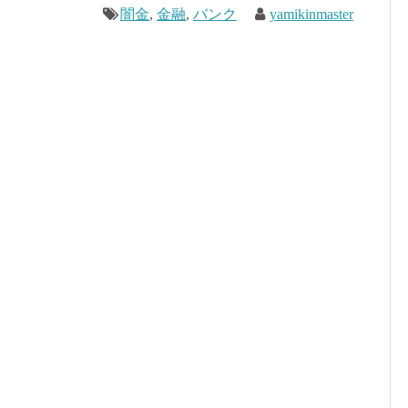
闇金
,
金融
,
バンク
yamikinmaster