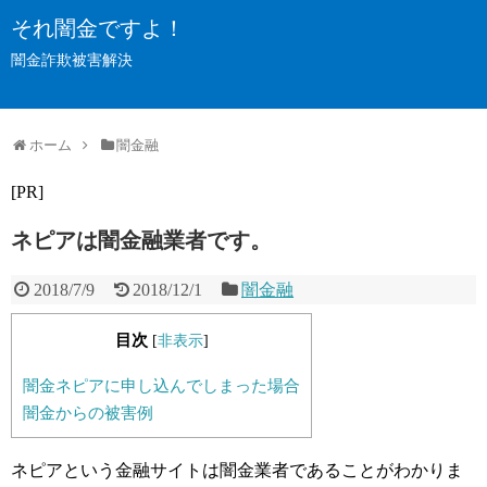
それ闇金ですよ！
闇金詐欺被害解決
ホーム
闇金融
[PR]
ネピアは闇金融業者です。
2018/7/9
2018/12/1
闇金融
目次
[
非表示
]
闇金ネピアに申し込んでしまった場合
闇金からの被害例
ネピアという金融サイトは闇金業者であることがわかりま