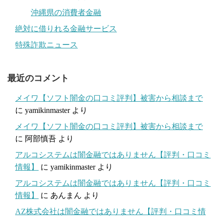
沖縄県の消費者金融
絶対に借りれる金融サービス
特殊詐欺ニュース
最近のコメント
メイワ【ソフト闇金の口コミ評判】被害から相談まで
に
yamikinmaster
より
メイワ【ソフト闇金の口コミ評判】被害から相談まで
に
阿部慎吾
より
アルコシステムは闇金融ではありません【評判・口コミ
情報】
に
yamikinmaster
より
アルコシステムは闇金融ではありません【評判・口コミ
情報】
に
あんまん
より
AZ株式会社は闇金融ではありません【評判・口コミ情