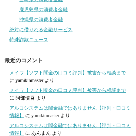
鹿児島県の消費者金融
沖縄県の消費者金融
絶対に借りれる金融サービス
特殊詐欺ニュース
最近のコメント
メイワ【ソフト闇金の口コミ評判】被害から相談まで
に
yamikinmaster
より
メイワ【ソフト闇金の口コミ評判】被害から相談まで
に
阿部慎吾
より
アルコシステムは闇金融ではありません【評判・口コミ
情報】
に
yamikinmaster
より
アルコシステムは闇金融ではありません【評判・口コミ
情報】
に
あんまん
より