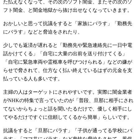
た払えなくなって、その次のソフト闇金、またその次のソ
フト闇金、と闇金地獄から抜け出せなくなっていきます。
おかしいと思って抗議をすると「家族にバラす」「勤務先
にバラす」などと脅迫をされたり、
少しでも返済が遅れると「勤務先や緊急連絡先に一日中電
話かけてくる」「自宅に大量の出前を送り付けてくる」
「自宅に緊急車両や霊柩車を呼びつけられる」などの嫌が
らせで脅されて、仕方なく払い終えているはずの元金を支
払っている人も多いです。
主婦の人はターゲットにされやすいです。実際に闇金業者
がNHKの特集で言っていたのが「普段、旦那に相手にされ
てないからちょっと話を聞いたるだけで、優しく相手にし
てやるだけですぐに信頼してくるから簡単」らしいです。
抗議をすると「旦那にバラす」「子供が通ってる学校にバ
ラす」「ママ共にバラす」など卑怯な脅迫をされて、風俗