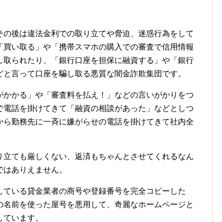
その後は違法金利での取り立てや脅迫、迷惑行為をして
「買い取る」や「携帯スマホの購入での審査で信用情報
し取られたり、「銀行口座を担保に融資する」や「銀行
どと言って口座を騙し取る悪質な闇金詐欺集団です。
がかかる」や「審査料を払え！」などの言いがかりをつ
で電話を掛けてきて「融資の相談があった」などとしつ
から勤務先に一斉に嫌がらせの電話を掛けてきて社内全
り立ても厳しくない、返済もちゃんとさせてくれるなん
ではありえません。
している貸金業者の商号や登録番号を完全コピーした
の名前を使った屋号を悪用して、奇麗なホームページと
しています。