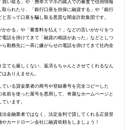
「買い取る」や「携帯スマホの購入での審査で信用情報
し取られたり、「銀行口座を担保に融資する」や「銀行
どと言って口座を騙し取る悪質な闇金詐欺集団です。
がかかる」や「審査料を払え！」などの言いがかりをつ
で電話を掛けてきて「融資の相談があった」などとしつ
から勤務先に一斉に嫌がらせの電話を掛けてきて社内全
り立ても厳しくない、返済もちゃんとさせてくれるなん
ではありえません。
している貸金業者の商号や登録番号を完全コピーした
の名前を使った屋号を悪用して、奇麗なホームページと
しています。
違法金融業者ではなく、法定金利で貸してくれる正規登
融やカードローン会社に融資依頼をしましょう！