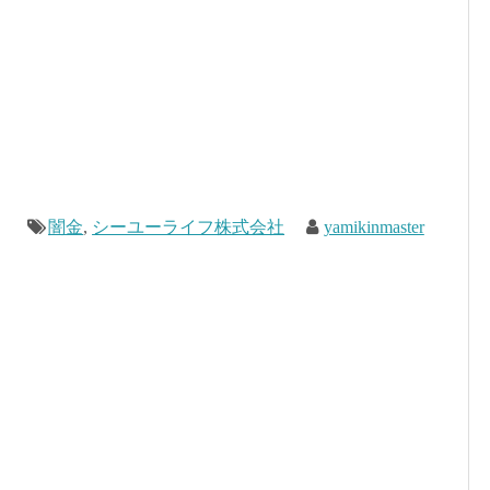
闇金
,
シーユーライフ株式会社
yamikinmaster