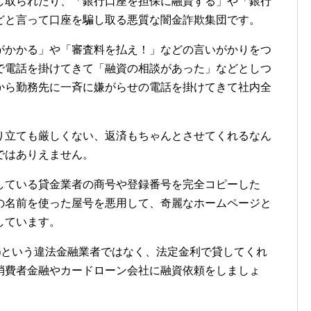
し取られたり、「銀行口座を担保に融資する」や「銀行
どと言って口座を騙し取る悪質な闇金詐欺集団です。
がかかる」や「審査料を払え！」などの言いがかりをつ
で電話を掛けてきて「融資の相談があった」などとしつ
から勤務先に一斉に嫌がらせの電話を掛けてきて社内全
り立ても厳しくない、返済もちゃんとさせてくれるなん
ではありえません。
している貸金業者の商号や登録番号を完全コピーした
の名前を使った屋号を悪用して、奇麗なホームページと
しています。
)という違法金融業者ではなく、法定金利で貸してくれ
消費者金融やカードローン会社に融資依頼をしましょ