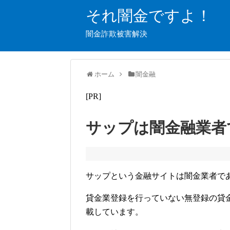
それ闇金ですよ！
闇金詐欺被害解決
ホーム
闇金融
[PR]
サップは闇金融業者
サップという金融サイトは闇金業者で
貸金業登録を行っていない無登録の貸
載しています。