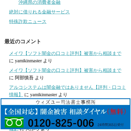
沖縄県の消費者金融
絶対に借りれる金融サービス
特殊詐欺ニュース
最近のコメント
メイワ【ソフト闇金の口コミ評判】被害から相談まで
に
yamikinmaster
より
メイワ【ソフト闇金の口コミ評判】被害から相談まで
に
阿部慎吾
より
アルコシステムは闇金融ではありません【評判・口コミ
情報】
に
yamikinmaster
より
アルコシステムは闇金融ではありません【評判・口コミ
情報】
に
あんまん
より
AZ株式会社は闇金融ではありません【評判・口コミ情
報】
に
天ぷら
より