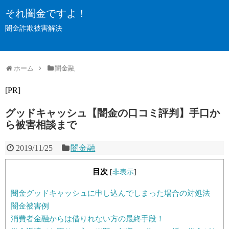
それ闇金ですよ！
闇金詐欺被害解決
ホーム
闇金融
[PR]
グッドキャッシュ【闇金の口コミ評判】手口か
ら被害相談まで
2019/11/25
闇金融
目次
[
非表示
]
闇金グッドキャッシュに申し込んでしまった場合の対処法
闇金被害例
消費者金融からは借りれない方の最終手段！