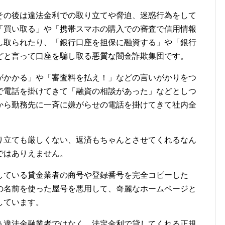
その後は違法金利での取り立てや脅迫、迷惑行為をして
「買い取る」や「携帯スマホの購入での審査で信用情報
し取られたり、「銀行口座を担保に融資する」や「銀行
どと言って口座を騙し取る悪質な闇金詐欺集団です。
がかかる」や「審査料を払え！」などの言いがかりをつ
で電話を掛けてきて「融資の相談があった」などとしつ
から勤務先に一斉に嫌がらせの電話を掛けてきて社内全
り立ても厳しくない、返済もちゃんとさせてくれるなん
ではありえません。
している貸金業者の商号や登録番号を完全コピーした
の名前を使った屋号を悪用して、奇麗なホームページと
しています。
う違法金融業者ではなく、法定金利で貸してくれる正規