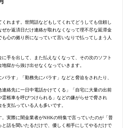
例
てくれます。世間話などもしてくれてどうしても信頼し
なぜか返済日だけ連絡が取れなくなって理不尽な延滞金
でも心の拠り所になっていて言いなりで払ってしまう人
金に手を出して、また払えなくなって、その次のソフト
金地獄から抜け出せなくなっていきます。
にバラす」「勤務先にバラす」などと脅迫をされたり、
急連絡先に一日中電話かけてくる」「自宅に大量の出前
や霊柩車を呼びつけられる」などの嫌がらせで脅され
金を支払っている人も多いです。
す。実際に闇金業者がNHKの特集で言っていたのが「普
っと話を聞いたるだけで、優しく相手にしてやるだけで