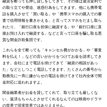
融資を断っても押し貸しをしてきて、その後は違法金利で
の取り立てや脅迫、迷惑行為をしてきます。他にも携帯電
話を購入させて「買い取る」や「携帯スマホの購入での審
査で信用情報を書きかえる」と言ってスマホをだまし取ら
れたり、「銀行口座を担保に融資する」や「銀行口座に直
接お預け入れで融資する」などと言って口座を騙し取る悪
質な闇金詐欺集団です。
これらを全て断っても「キャンセル費がかかる」や「審査
料を払え！」などの言いがかりをつけてお金を請求してき
ます。会社にまで電話を掛けてきて「融資の相談があっ
た」などとしつこく電話してきます。たくさんの番号から
勤務先に一斉に嫌がらせの電話を掛けてきて社内全体で闇
金対応に追われますよ。
闇金融業者がお金を貸してくれて、取り立ても厳しくな
い、返済もちゃんとさせてくれるなんてのは映画やドラマ
の世界で現実世界ではありえません。