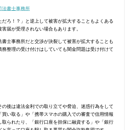
司法書士事務所
ただろ！？」と逆上して被害が拡大することもよくある
被害届が受理されない場合もあります。
法書士事務所だと交渉が決裂して被害が拡大することも
債務整理の受け付けはしていても闇金問題は受け付けて
その後は違法金利での取り立てや脅迫、迷惑行為をして
「買い取る」や「携帯スマホの購入での審査で信用情報
し取られたり、「銀行口座を担保に融資する」や「銀行
どと言って口座を騙し取る悪質な闇金詐欺集団です。