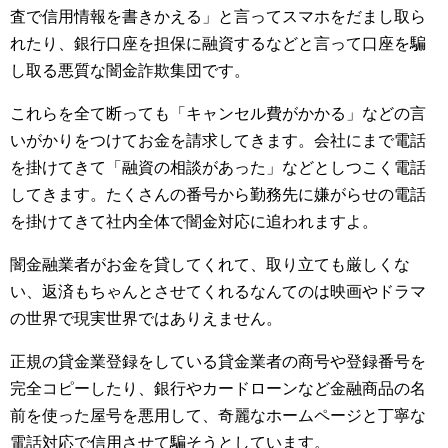
査で信用情報を書きかえる」と言ってスマホをだまし取ら
れたり、銀行口座を担保に融資するなどと言って口座を騙
し取る悪質な闇金詐欺集団です。
これらを全て断っても「キャンセル費がかかる」などの言
いがかりをつけてお金を請求してきます。会社にまで電話
を掛けてきて「融資の相談があった」などとしつこく電話
してきます。たくさんの番号から勤務先に嫌がらせの電話
を掛けてきて社内全体で闇金対応に追われますよ。
闇金融業者がお金を貸してくれて、取り立ても厳しくな
い、返済もちゃんとさせてくれるなんてのは映画やドラマ
の世界で現実世界ではありえません。
正規の貸金業登録をしている貸金業者の商号や登録番号を
完全コピーしたり、銀行やカードローンなど金融商品の名
前を使った屋号を悪用して、奇麗なホームページと丁寧な
電話対応で信用させて騙そうとしています。