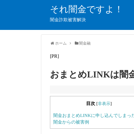
それ闇金ですよ！
闇金詐欺被害解決
ホーム
闇金融
[PR]
おまとめLINKは闇
目次
[
非表示
]
闇金おまとめLINKに申し込んでしまっ
闇金からの被害例