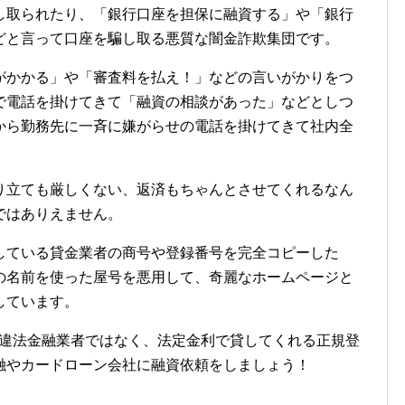
し取られたり、「銀行口座を担保に融資する」や「銀行
どと言って口座を騙し取る悪質な闇金詐欺集団です。
がかかる」や「審査料を払え！」などの言いがかりをつ
で電話を掛けてきて「融資の相談があった」などとしつ
から勤務先に一斉に嫌がらせの電話を掛けてきて社内全
り立ても厳しくない、返済もちゃんとさせてくれるなん
ではありえません。
している貸金業者の商号や登録番号を完全コピーした
の名前を使った屋号を悪用して、奇麗なホームページと
しています。
いう違法金融業者ではなく、法定金利で貸してくれる正規登
融やカードローン会社に融資依頼をしましょう！