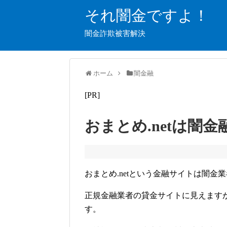
それ闇金ですよ！
闇金詐欺被害解決
ホーム
闇金融
[PR]
おまとめ.netは闇
おまとめ.netという金融サイトは闇
正規金融業者の貸金サイトに見えます
す。