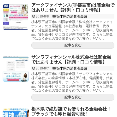
アークファイナンス(宇都宮市)は闇金融で
はありません【評判・口コミ情報】
2019/8/8
栃木県の消費者金融
栃木県宇都宮市の消費者金融「株式会社アークファイ
ナンス」の企業情報（本社所在地、電話番号、代表
者、貸金業登録番号、ホームページURL、取扱融資商
品、貸付条件）や口コミ評判情報です。こちらは闇金
ではなく正規の貸金業者なのでご安心ください。
記事を読む
サンワフィナンシャル株式会社は闇金融
ではありません【評判・口コミ情報】
2019/8/7
栃木県の消費者金融
栃木県宇都宮市の消費者金融「サンワフィナンシャル
株式会社」の企業情報（本社所在地、電話番号、代表
者、貸金業登録番号、ホームページURL、取扱融資商
品、貸付条件）や口コミ評判情報です。こちらは闇金
ではなく正規の貸金業者なのでご安心ください。
記事を読む
栃木県で絶対誰でも借りれる金融会社！
ブラックでも即日融資可能！