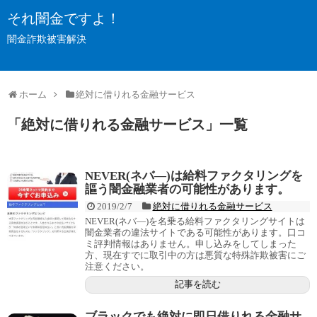
それ闇金ですよ！
闇金詐欺被害解決
ホーム
絶対に借りれる金融サービス
「
絶対に借りれる金融サービス
」
一覧
NEVER(ネバ―)は給料ファクタリングを
謳う闇金融業者の可能性があります。
2019/2/7
絶対に借りれる金融サービス
NEVER(ネバ―)を名乗る給料ファクタリングサイトは
闇金業者の違法サイトである可能性があります。口コ
ミ評判情報はありません。申し込みをしてしまった
方、現在すでに取引中の方は悪質な特殊詐欺被害にご
注意ください。
記事を読む
ブラックでも絶対に即日借りれる金融サ