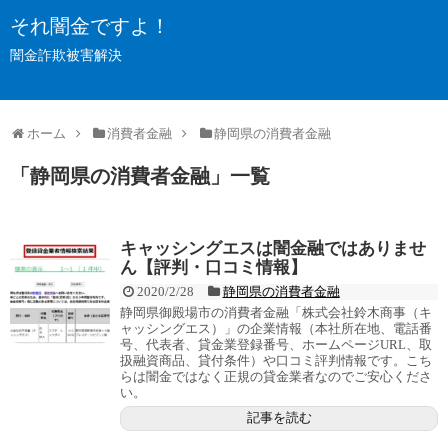
それ闇金ですよ！
闇金詐欺被害解決
ホーム
消費者金融
静岡県の消費者金融
「
静岡県の消費者金融
」
一覧
キャッシングエスは闇金融ではありませ
ん【評判・口コミ情報】
2020/2/28
静岡県の消費者金融
静岡県御殿場市の消費者金融「株式会社鈴木商事（キ
ャッシングエス）」の企業情報（本社所在地、電話番
号、代表者、貸金業登録番号、ホームページURL、取
扱融資商品、貸付条件）や口コミ評判情報です。こち
らは闇金ではなく正規の貸金業者なのでご安心くださ
い。
記事を読む