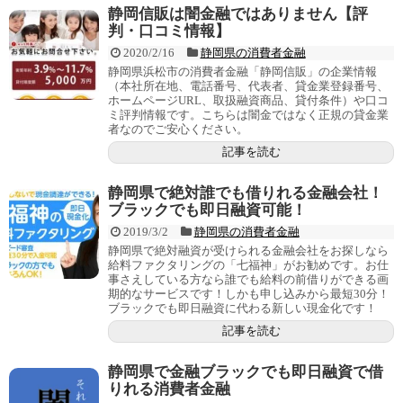
静岡信販は闇金融ではありません【評
判・口コミ情報】
2020/2/16
静岡県の消費者金融
静岡県浜松市の消費者金融「静岡信販」の企業情報
（本社所在地、電話番号、代表者、貸金業登録番号、
ホームページURL、取扱融資商品、貸付条件）や口コ
ミ評判情報です。こちらは闇金ではなく正規の貸金業
者なのでご安心ください。
記事を読む
静岡県で絶対誰でも借りれる金融会社！
ブラックでも即日融資可能！
2019/3/2
静岡県の消費者金融
静岡県で絶対融資が受けられる金融会社をお探しなら
給料ファクタリングの「七福神」がお勧めです。お仕
事さえしている方なら誰でも給料の前借りができる画
期的なサービスです！しかも申し込みから最短30分！
ブラックでも即日融資に代わる新しい現金化です！
記事を読む
静岡県で金融ブラックでも即日融資で借
りれる消費者金融