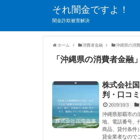
それ闇金ですよ！
闇金詐欺被害解決
ホーム
消費者金融
沖縄県の消
「
沖縄県の消費者金融
株式会社
判・口コ
2019/10/3
沖縄県那覇市の
地、電話番号、
商品、貸付条件
貸金業者なので