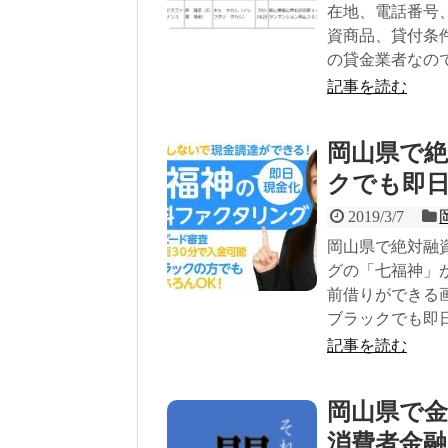
在地、電話番号
資商品、貸付条
の貸金業者なの
記事を読む
岡山県で
クでも即
2019/3/7
岡山県で絶対融
グの「七福神」
前借りができる
ブラックでも即
記事を読む
岡山県で
消費者金融