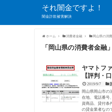
それ闇金ですよ！
闇金詐欺被害解決
ホーム
消費者金融
岡山県の消
「
岡山県の消費者金融
ヤマトフ
【評判・口
2019/9/7
岡山県岡山市の
在地、電話番号
資商品、貸付条
の貸金業者なの